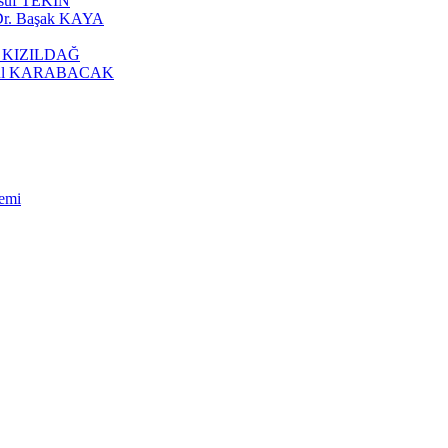
Yusuf TEKİN
.Dr. Başak KAYA
ike KIZILDAĞ
yşegül KARABACAK
temi