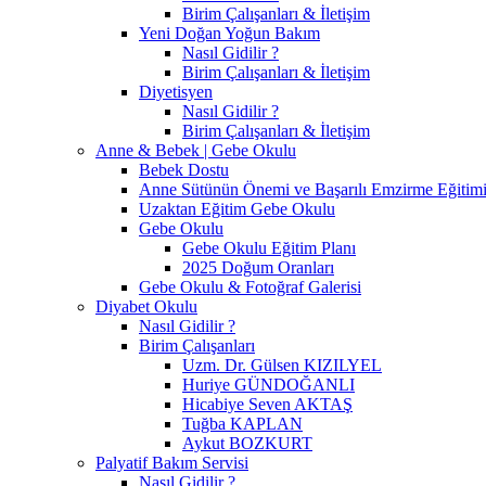
Birim Çalışanları & İletişim
Yeni Doğan Yoğun Bakım
Nasıl Gidilir ?
Birim Çalışanları & İletişim
Diyetisyen
Nasıl Gidilir ?
Birim Çalışanları & İletişim
Anne & Bebek | Gebe Okulu
Bebek Dostu
Anne Sütünün Önemi ve Başarılı Emzirme Eğitim
Uzaktan Eğitim Gebe Okulu
Gebe Okulu
Gebe Okulu Eğitim Planı
2025 Doğum Oranları
Gebe Okulu & Fotoğraf Galerisi
Diyabet Okulu
Nasıl Gidilir ?
Birim Çalışanları
Uzm. Dr. Gülsen KIZILYEL
Huriye GÜNDOĞANLI
Hicabiye Seven AKTAŞ
Tuğba KAPLAN
Aykut BOZKURT
Palyatif Bakım Servisi
Nasıl Gidilir ?