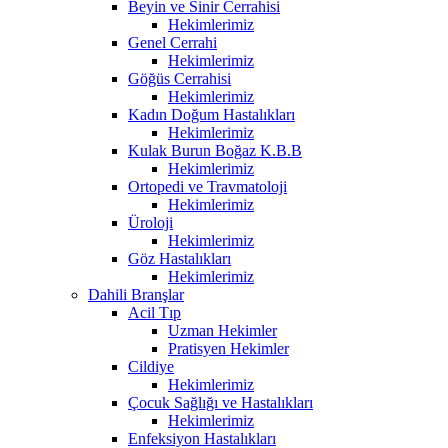
Beyin ve Sinir Cerrahisi
Hekimlerimiz
Genel Cerrahi
Hekimlerimiz
Göğüs Cerrahisi
Hekimlerimiz
Kadın Doğum Hastalıkları
Hekimlerimiz
Kulak Burun Boğaz K.B.B
Hekimlerimiz
Ortopedi ve Travmatoloji
Hekimlerimiz
Üroloji
Hekimlerimiz
Göz Hastalıkları
Hekimlerimiz
Dahili Branşlar
Acil Tıp
Uzman Hekimler
Pratisyen Hekimler
Cildiye
Hekimlerimiz
Çocuk Sağlığı ve Hastalıkları
Hekimlerimiz
Enfeksiyon Hastalıkları