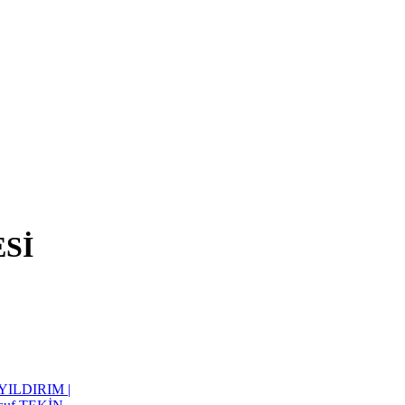
Sİ
y YILDIRIM |