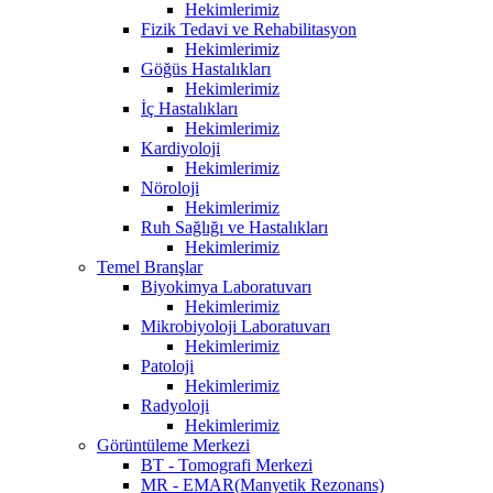
Hekimlerimiz
Fizik Tedavi ve Rehabilitasyon
Hekimlerimiz
Göğüs Hastalıkları
Hekimlerimiz
İç Hastalıkları
Hekimlerimiz
Kardiyoloji
Hekimlerimiz
Nöroloji
Hekimlerimiz
Ruh Sağlığı ve Hastalıkları
Hekimlerimiz
Temel Branşlar
Biyokimya Laboratuvarı
Hekimlerimiz
Mikrobiyoloji Laboratuvarı
Hekimlerimiz
Patoloji
Hekimlerimiz
Radyoloji
Hekimlerimiz
Görüntüleme Merkezi
BT - Tomografi Merkezi
MR - EMAR(Manyetik Rezonans)