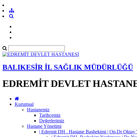
BALIKESİR İL SAĞLIK MÜDÜRLÜĞÜ
EDREMİT DEVLET HASTANE
Kurumsal
Hastanemiz
Tarihçemiz
Değerlerimiz
Hastane Yönetimi
| Edremit DH . Hastane Başhekimi | Op.Dr Okta