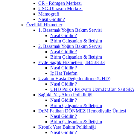
CR - Röntgen Merkezi
USG-Ultrason Merkezi
Mamografi
Nasıl Gidilir ?
Özellikli Hizmetler
1. Basamak Yoğun Bakım Servisi
Nasıl Gidilir ?
Birim Çalışanları & İletişim
2. Basamak Yoğun Bakım Servisi
Nasıl Gidilir ?
Birim Çalışanları & İletişim
Evde Sağlık Hizmetleri | 444 38 33
Nasıl Gidilir ?
İç Hat Telefon
Uzaktan Hasta Değerlendirme (UHD)
Nasıl Gidilir ?
UHD Polk ( Psikyatri Uzm.Dr.Can Sait S
Sağlıklı Yaş Alma Polikliniği
Nasıl Gidilir ?
Birim Çalışanları & İletişim
Dr.M.Fatihan DÖNMEZ Hemodiyaliz Ünitesi
Nasıl Gidilir ?
Birim Çalışanları & İletişim
Kronik Yara Bakım Polikliniği
Nasıl Gidilir ?