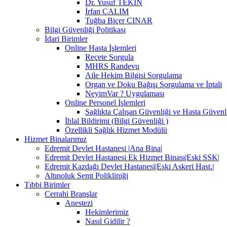
Dr. Yusuf TEKİN
İrfan ÇALIM
Tuğba Biçer ÇINAR
Bilgi Güvenliği Politikası
İdari Birimler
Online Hasta İşlemleri
Reçete Sorgula
MHRS Randevu
Aile Hekim Bilgisi Sorgulama
Organ ve Doku Bağışı Sorgulama ve İptali
NeyimVar ? Uygulaması
Online Personel İşlemleri
Sağlıkta Çalışan Güvenliği ve Hasta Güvenli
İhlal Bildirimi (Bilgi Güvenliği )
Özellikli Sağlık Hizmet Modülü
Hizmet Binalarımız
Edremit Devlet Hastanesi |Ana Bina|
Edremit Devlet Hastanesi Ek Hizmet Binası|Eski SSK|
Edremit Kazdağı Devlet Hastanesi|Eski Askeri Hast.|
Altınoluk Semt Polikliniği
Tıbbi Birimler
Cerrahi Branşlar
Anestezi
Hekimlerimiz
Nasıl Gidilir ?