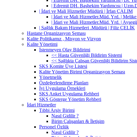
| Edremit DH. Başhekim Yardımcısı | Dr. 
| Edremit DH. Başhekim Yardımcısı | Uzm
| İdari ve Mali Hizmetler Müdürü | İrfan ÇALIM
| İdari ve Mali Hizmetler.Müd. Yrd. | Mel
| İdari ve Mali Hizmetler.Müd. Yrd. | A
| Sağlık Bakım Hizmetleri .Müdürü | Filiz ÇELİK
Hastane Organizasyon Şeması
Kalite Politikamız , Misyon ve Vizyon
Kalite Yönetimi
İstenmeyen Olay Bildirimi
<< Hasta Güvenliği Bildirim Sistemi
<< Sağlıkta Çalışan Güvenliği Bilidirim Sis
SKS Komite Üye Listesi
Kalite Yönetim Birimi Organizasyon Şeması
Yönetmelik
Özdeğerlendirme Planları
İyi Uygulama Örnekleri
SKS Anket Uygulama Rehberi
SKS Gösterge Yönetim Rehberi
İdari Hizmetler
Tıbbi Arşiv Birimi
Nasıl Gidilir ?
Birim Çalışanları & İletişim
Personel Özlük
Nasıl Gidilir ?